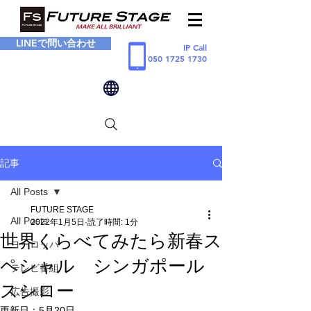
LINEで問い合わせ
IP Call
050 1725 1730
記事
All Posts
FUTURE STAGE
All Posts
2022年1月5日
読了時間: 1分
世界くらべてみたら新春ス
ヨーロッパ
ペシャル シンガポール
テレビ番組
スシロー
広告撮影
更新日：
5月20日