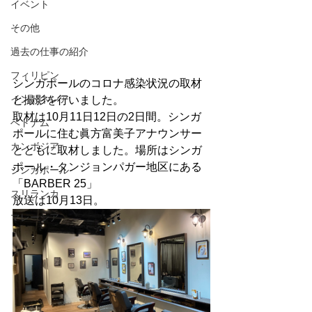
イベント
その他
過去の仕事の紹介
フィリピン
シンガポールのコロナ感染状況の取材
インドネシア
と撮影を行いました。
取材は10月11日12日の2日間。シンガ
ベトナム
ポールに住む眞方富美子アナウンサー
カンボジア
とともに取材しました。場所はシンガ
ポール・タンジョンパガー地区にある
シンガポール
「BARBER 25」
スリランカ
放送は10月13日。
マレーシア