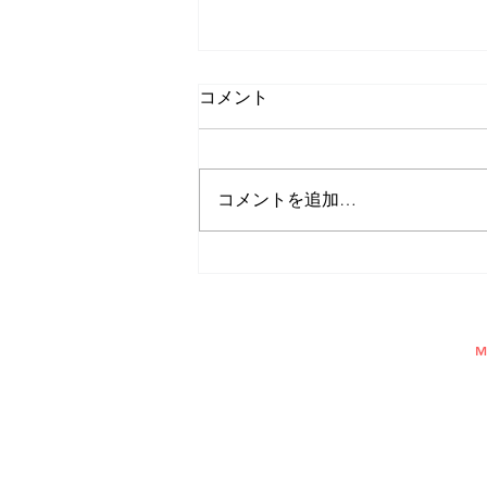
コメント
コメントを追加…
ピックルボール マレーシアの
撮影
FU
M