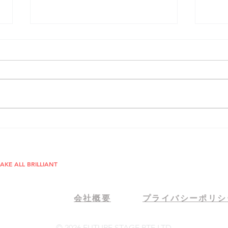
スプリント・スピードスケー
タモ
ト選手権大会 オランダでの撮
了す
SG Tel: +65 6715 14
影
情
TURE STAGE
JP Tel: 050 1725 17
AKE ALL BRILLIANT
会社概要
プライバシーポリシ
© 2026 FUTURE STAGE PTE LTD