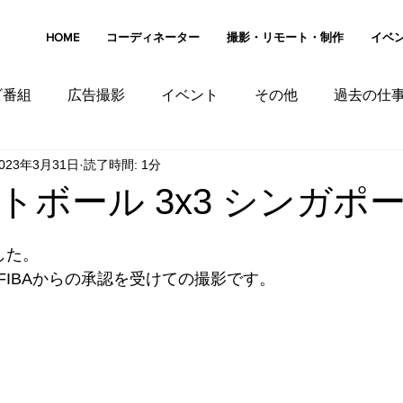
HOME
コーディネーター
撮影・リモート・制作
イベ
ビ番組
広告撮影
イベント
その他
過去の仕
023年3月31日
読了時間: 1分
カンボジア
シンガポール
スリランカ
マレー
トボール 3x3 シンガポ
した。
FIBAからの承認を受けての撮影です。