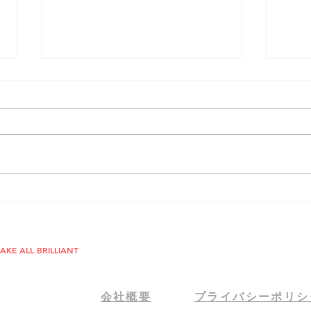
企業
企業報告会イベントの設営管
理
SG Tel: +65 6715 14
TURE STAGE
JP Tel: 050 1725 17
AKE ALL BRILLIANT
会社概要
プライバシーポリシ