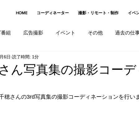
HOME
コーディネーター
撮影・リモート・制作
イベ
ビ番組
広告撮影
イベント
その他
過去の仕
2月6日
読了時間: 1分
カンボジア
シンガポール
スリランカ
マレー
さん写真集の撮影コーデ
千穂さんの3rd写真集の撮影コーディネーションを行い