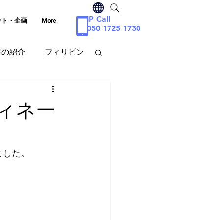
IP Call
ント・企画
More
050 1725 1730
事の紹介
フィリピン
シア
ィネー
ました。