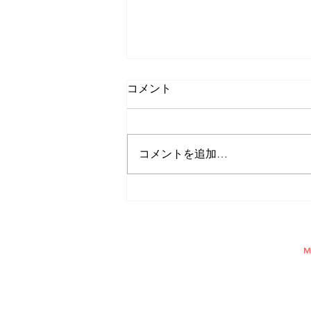
コメント
コメントを追加…
カリマンタン島での企業映像
撮影
FU
M